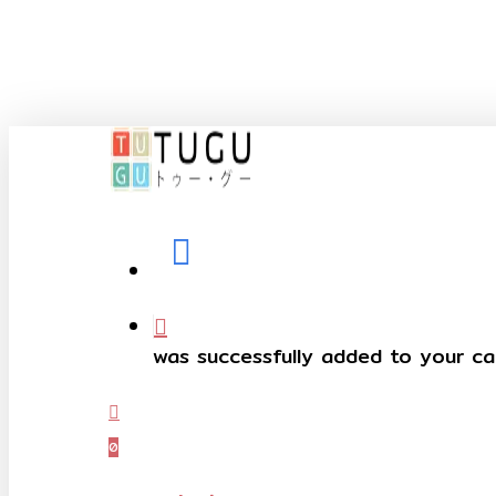
Skip
to
main
content
facebook
telegram
phone
was successfully added to your ca
Menu
0
Menu