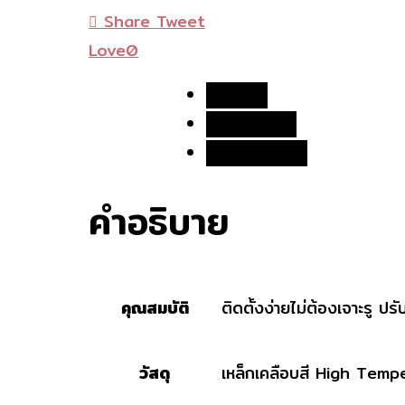
วาง
Share
Tweet
ของ
Love
0
ชิ้น
คำอธิบาย
ข้อมูลเพิ่มเติม
บทวิจารณ์ (0)
คำอธิบาย
คุณสมบัติ
ติดตั้งง่ายไม่ต้องเจาะรู ป
วัสดุ
เหล็กเคลือบสี High Tem