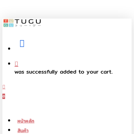
Skip
to
main
content
facebook
telegram
phone
was successfully added to your cart.
Menu
0
Menu
หน้าหลัก
สินค้า