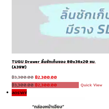
TUGU Drawer ลิ้นชักเก็บของ 80x36x20 ซม.
(A39W)
Original
Current
฿
3,300.00
฿
2,300.00
price
price
was:
Original
is:
Current
฿
3,300.00
฿
2,300.00
หยิบใส่ตะกร้า
Quick View
฿3,300.00.
price
฿2,300.00.
price
was:
is:
ลดราคา!
฿3,300.00.
฿2,300.00.