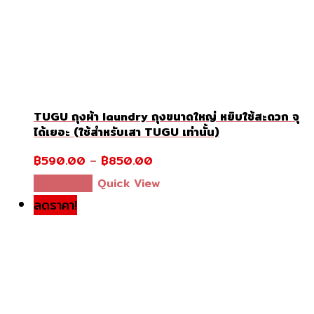
TUGU ถุงผ้า laundry ถุงขนาดใหญ่ หยิบใช้สะดวก จุ
ได้เยอะ (ใช้สำหรับเสา TUGU เท่านั้น)
฿
590.00
–
฿
850.00
This
เลือกรูปแบบ
Quick View
product
ลดราคา!
has
multiple
variants.
The