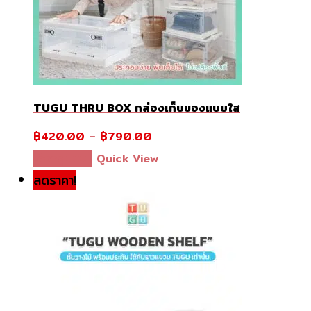
TUGU THRU BOX กล่องเก็บของแบบใส
฿
420.00
–
฿
790.00
This
เลือกรูปแบบ
Quick View
product
ลดราคา!
has
multiple
variants.
The
options