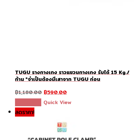
TUGU รางกางเกง ราวแขวนกางเกง รับได้ 15 Kg./
ก้าน *จำเป็นต้องมีเสาจาก TUGU ก่อน
Original
Current
฿
1,180.00
฿
590.00
price
price
was:
is:
This
เลือกรูปแบบ
Quick View
฿1,180.00.
฿590.00.
product
ลดราคา!
has
multiple