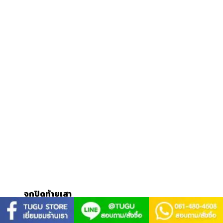
จุกปิดท้ายเสา
Original
Current
฿
300.00
฿
150.00
price
price