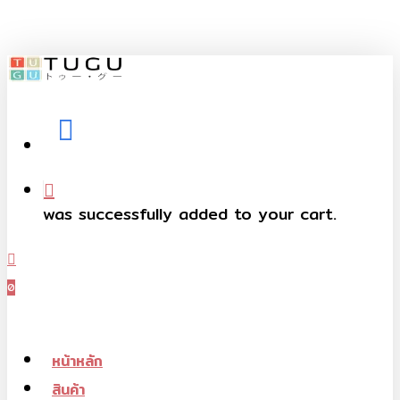
Skip
to
main
content
facebook
telegram
phone
was successfully added to your cart.
Menu
0
Menu
หน้าหลัก
สินค้า