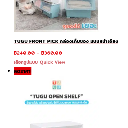
TUGU FRONT PICK กล่องเก็บของ แบบหน้าเอียง
฿
240.00
–
฿
360.00
This
เลือกรูปแบบ
Quick View
product
ลดราคา!
has
multiple
variants.
The
options
may