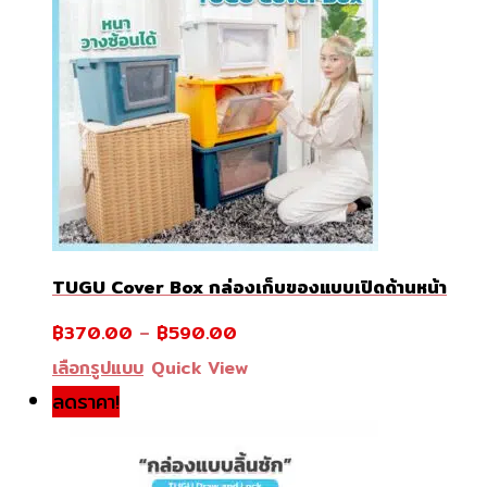
TUGU Cover Box กล่องเก็บของแบบเปิดด้านหน้า
฿
370.00
–
฿
590.00
This
เลือกรูปแบบ
Quick View
product
ลดราคา!
has
multiple