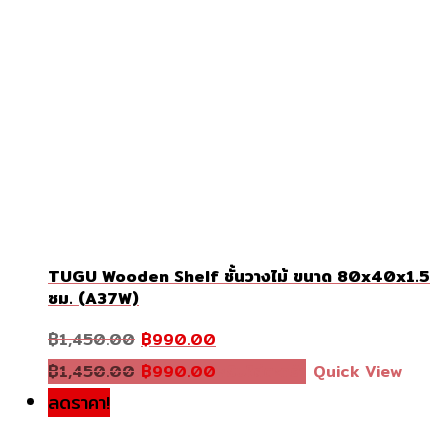
TUGU Wooden Shelf ชั้นวางไม้ ขนาด 80x40x1.5
ซม. (A37W)
Original
Current
฿
1,450.00
฿
990.00
price
price
was:
Original
is:
Current
฿
1,450.00
฿
990.00
หยิบใส่ตะกร้า
Quick View
฿1,450.00.
price
฿990.00.
price
was:
is:
ลดราคา!
฿1,450.00.
฿990.00.