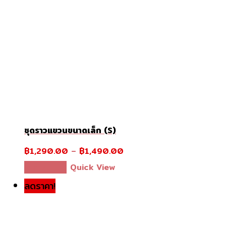
ชุดราวแขวนขนาดเล็ก (S)
฿
1,290.00
–
฿
1,490.00
This
เลือกรูปแบบ
Quick View
product
ลดราคา!
has
multiple