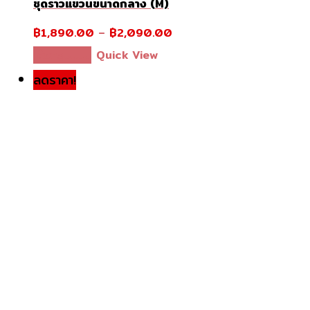
ชุดราวแขวนขนาดกลาง (M)
฿
1,890.00
–
฿
2,090.00
This
เลือกรูปแบบ
Quick View
product
ลดราคา!
has
multiple
variants.
The
options
may
be
chosen
on
the