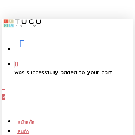
Skip
to
main
content
facebook
telegram
phone
was successfully added to your cart.
Menu
0
Menu
หน้าหลัก
สินค้า