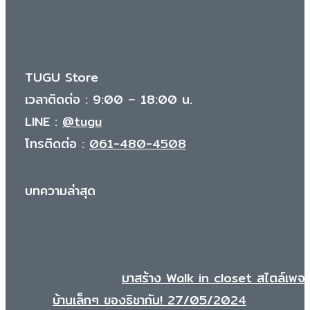
has
multiple
variants.
The
TUGU Store
options
เวลาติดต่อ : 9:00 – 18:00 น.
may
LINE :
@tugu
be
โทรติดต่อ :
061-480-4508
chosen
on
บทความล่าสุด
the
product
page
มาสร้าง Walk in closet สไตล์เพจ
บ้านเล็กๆ ของธิชากัน!
27/05/2024