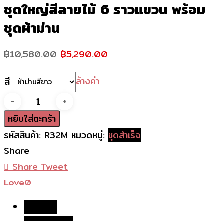
ชุดใหญ่สีลายไม้ 6 ราวแขวน พร้อม
ชุดผ้าม่าน
Original
Current
฿
10,580.00
฿
5,290.00
price
price
ล้างค่า
สี
was:
is:
จำนวน
฿10,580.00.
฿5,290.00.
ชุด
หยิบใส่ตะกร้า
ใหญ่
รหัสสินค้า:
R32M
หมวดหมู่:
ชุดสำเร็จ
สี
Share
ลายไม้
Share
Tweet
6
Love
0
ราว
คำอธิบาย
แขวน