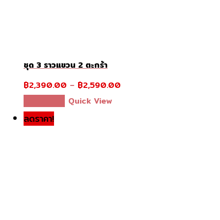
ชุด 3 ราวแขวน 2 ตะกร้า
฿
2,390.00
–
฿
2,590.00
This
เลือกรูปแบบ
Quick View
product
ลดราคา!
has
multiple
variants.
The
options
may