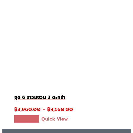
product
page
ชุด 6 ราวแขวน 3 ตะกร้า
฿
3,960.00
–
฿
4,160.00
This
เลือกรูปแบบ
Quick View
product