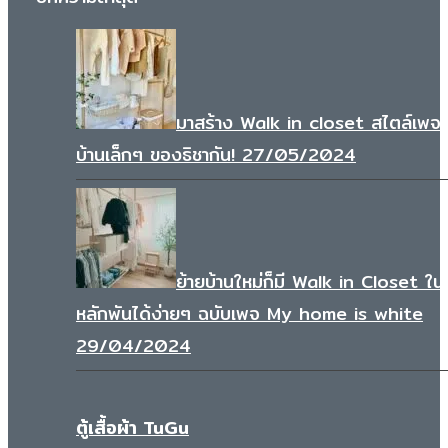
the
product
page
มาสร้าง Walk in closet สไตล์เพจ
บ้านเล็กๆ ของธิชากัน!
27/05/2024
ย้ายบ้านใหม่ก็มี Walk in Closet ใ
หลักพันได้ง่ายๆ ฉบับเพจ My home is white
29/04/2024
ตู้เสื้อผ้า TuGu