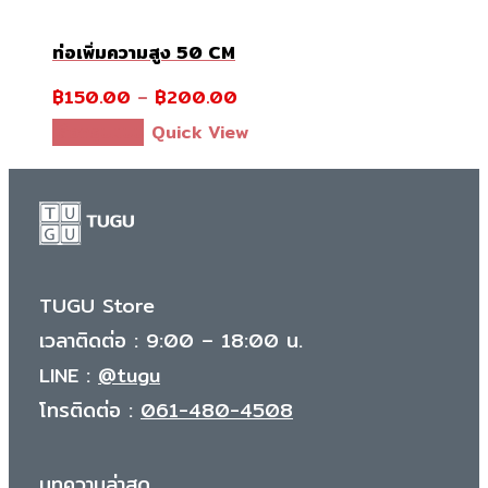
ท่อเพิ่มความสูง 50 CM
฿
150.00
–
฿
200.00
This
เลือกรูปแบบ
Quick View
product
has
multiple
variants.
The
TUGU Store
options
เวลาติดต่อ : 9:00 – 18:00 น.
may
LINE :
@tugu
be
โทรติดต่อ :
061-480-4508
chosen
on
บทความล่าสุด