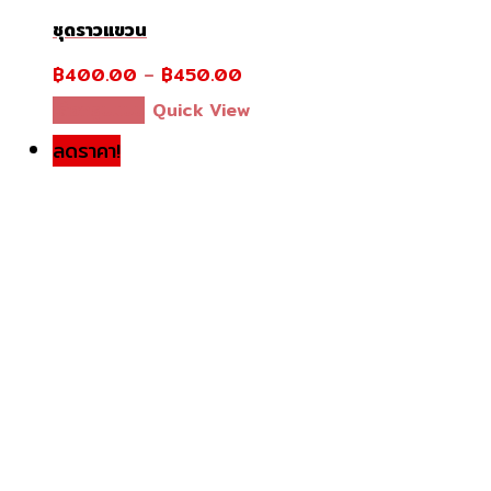
ชุดราวแขวน
฿
400.00
–
฿
450.00
This
เลือกรูปแบบ
Quick View
product
ลดราคา!
has
multiple
variants.
The
options
may
be
chosen
on