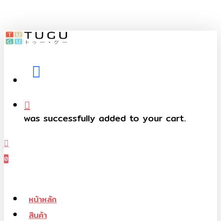
Skip
to
main
content
facebook
telegram
phone
was successfully added to your cart.
Menu
0
Menu
หน้าหลัก
สินค้า