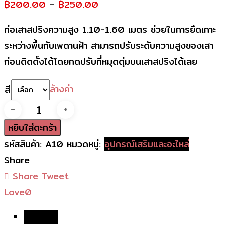
฿
200.00
–
฿
250.00
ท่อเสาสปริงความสูง 1.10-1.60 เมตร ช่วยในการยึดเกาะ
ระหว่างพื้นกับเพดานฝ้า สามารถปรับระดับความสูงของเสา
ก่อนติดตั้งได้โดยกดปรับที่หมุดตุ่มบนเสาสปริงได้เลย
ล้างค่า
สี
จำนวน
ท่อ
หยิบใส่ตะกร้า
เสา
รหัสสินค้า:
A10
หมวดหมู่:
อุปกรณ์เสริมและอะไหล่
สปริง
Share
ชิ้น
Share
Tweet
Love
0
คำอธิบาย