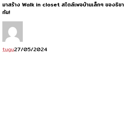
ร้าง
มาสร้าง Walk in closet สไตล์เพจบ้านเล็กๆ ของธิชา
Walk
กัน!
in
closet
สไตล์
เพจ
tugu
27/05/2024
บ้าน
เล็กๆ
ของ
ธิ
ชา
กัน!