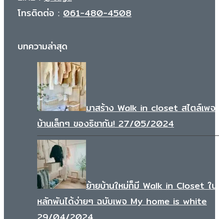
โทรติดต่อ :
061-480-4508
บทความล่าสุด
มาสร้าง Walk in closet สไตล์เพจ
บ้านเล็กๆ ของธิชากัน!
27/05/2024
ย้ายบ้านใหม่ก็มี Walk in Closet ใ
หลักพันได้ง่ายๆ ฉบับเพจ My home is white
29/04/2024