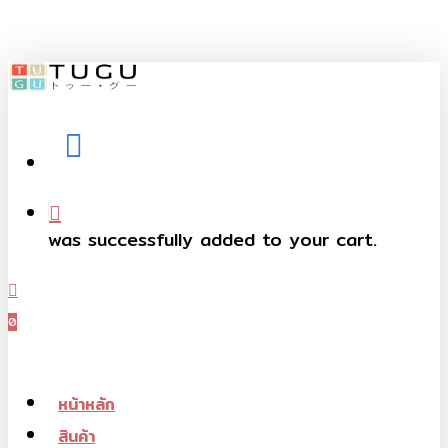
Skip
to
main
content
facebook
telegram
phone
was successfully added to your cart.
Menu
0
Menu
หน้าหลัก
สินค้า