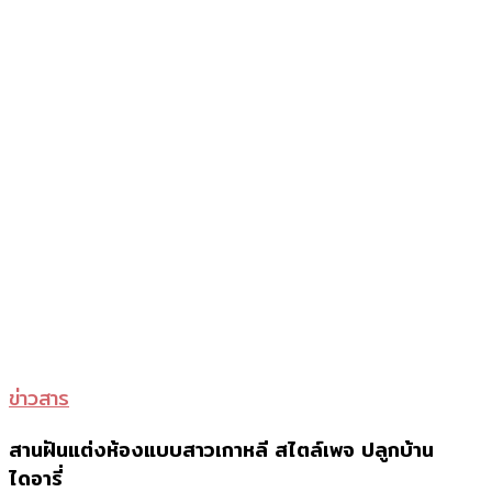
หลัก
พัน
ได้
ง่ายๆ
ฉบับ
เพจ
My
home
is
white
สาน
ข่าวสาร
ฝัน
สานฝันแต่งห้องแบบสาวเกาหลี สไตล์เพจ ปลูกบ้าน
แต่ง
ไดอารี่