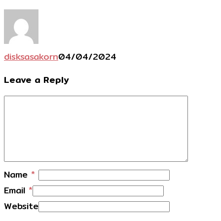
ห้อง
แบบ
สาว
เกาหลี
disksasakorn
04/04/2024
สไตล์
Leave a Reply
เพจ
ปลูก
บ้าน
ไดอารี่
Name
*
Email
*
Website