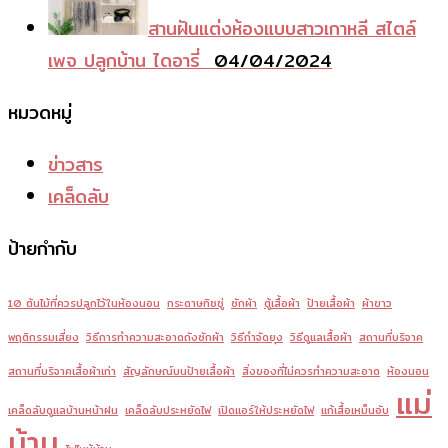
สานฝันแต่งห้องแบบสาวเกาหลี สไตล์
เพจ ปลูกบ้าน ไดอารี่
04/04/2024
หมวดหมู่
ข่าวสาร
เคล็ดลับ
ป้ายกำกับ
10 ต้นไม้ที่ควรปลูกไว้ในห้องนอน
กระดาษทิชชู่
ซักผ้า
ตู้เสื้อผ้า
ป้ายเสื้อผ้า
ผ้าขาว
พฤติกรรมเสี่ยง
วิธีการทำความสะอาดถังซักผ้า
วิธีกำจัดยุง
วิธีดูแลเสื้อผ้า
สถานที่บริจาค
สถานที่บริจาคเสื้อผ้าเก่า
สัญลักษณ์บนป้ายเสื้อผ้า
สิ่งของที่ไม่ควรทำความสะอาด
ห้องนอน
แม่
เคล็ดลับดูแลบ้านหน้าฝน
เคล็ดลับประหยัดไฟ
เปิดแอร์ให้ประหยัดไฟ
แก้เสื้อเหม็นอับ
บ้าน