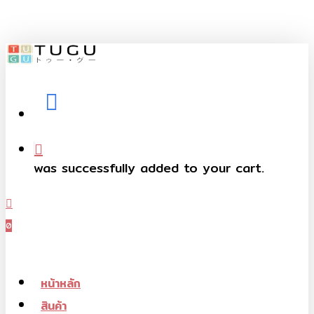
Skip
to
main
content
facebook
telegram
phone
was successfully added to your cart.
Menu
0
Menu
หน้าหลัก
สินค้า